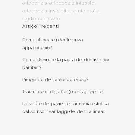
ortodonzia
,
ortodonzia infantile
,
ortodonzia invisibile
,
salute orale
,
studio dentistico
Articoli recenti
Come allineare i denti senza
apparecchio?
Come eliminare la paura del dentista nei
bambini?
L’impianto dentale è doloroso?
Traumi denti da latte: 3 consigli per te!
La salute del paziente, l’armonia estetica
del sorriso: i vantaggi dei denti allineati