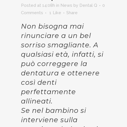
Posted at 14:08h
in
News
by
Dental Q
0
Comments
1
Like
Share
Non bisogna mai
rinunciare a un bel
sorriso smagliante. A
qualsiasi età, infatti, si
può correggere la
dentatura e ottenere
così denti
perfettamente
allineati.
Se nel bambino si
interviene sulla