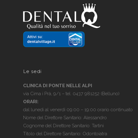
Le sedi
CLINICA DI PONTE NELLE ALPI
via Cima i Prà, 9/1 – tel.
0437 981252
(Belluno)
ORARI:
dal lunedì al venerdì 09:00 – 19:00 orario continuato
Nome del Direttore Sanitario: Alessandro
Cognome del Direttore Sanitario: Tartini
Titolo del Direttore Sanitario: Odontoiatra