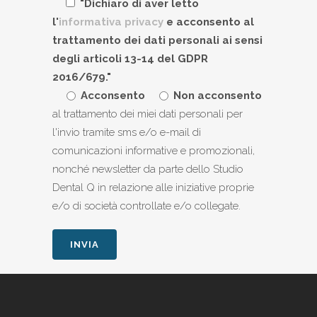
"Dichiaro di aver letto
l'
informativa privacy
e acconsento al
trattamento dei dati personali ai sensi
degli articoli 13-14 del GDPR
2016/679."
Acconsento
Non acconsento
al trattamento dei miei dati personali per
l'invio tramite sms e/o e-mail di
comunicazioni informative e promozionali,
nonché newsletter da parte dello Studio
Dental Q in relazione alle iniziative proprie
e/o di società controllate e/o collegate.