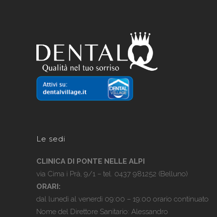
Le sedi
CLINICA DI PONTE NELLE ALPI
via Cima i Prà, 9/1 – tel.
0437 981252
(Belluno)
ORARI:
dal lunedì al venerdì 09:00 – 19:00 orario continuato
Nome del Direttore Sanitario: Alessandro