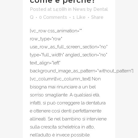
come e perché?
Posted at 14:08h
in
News
by
Dental
Q
0 Comments
1
Like
Share
[vc_row css_animation=""
row_type="row"
use_row_as_full_screen_section="no"
type="full_width" angled_section="no"
text_align="left"
background_image_as_pattern="without_pattern"]
[vc_column][vc_column_text] Non
bisogna mai rinunciare a un bel
sorriso smagliante. A qualsiasi età,
infatti, si può correggere la dentatura
e ottenere così denti perfettamente
allineati. Se nel bambino si interviene
sulla crescita scheletrica in atto,
nell’adulto è invece possibile