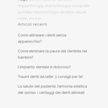
implantologia
,
implantologia computer
guidata
,
implantologia dentale
,
salute
orale
,
sorriso
Articoli recenti
Come allineare i denti senza
apparecchio?
Come eliminare la paura del dentista nei
bambini?
L’impianto dentale è doloroso?
Traumi denti da latte: 3 consigli per te!
La salute del paziente, l’armonia estetica
del sorriso: i vantaggi dei denti allineati