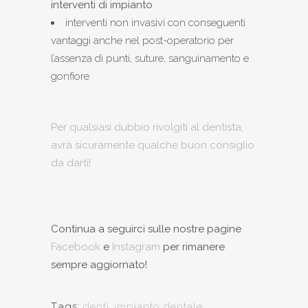
interventi di impianto
interventi non invasivi con conseguenti
vantaggi anche nel post-operatorio per
l’assenza di punti, suture, sanguinamento e
gonfiore
Per qualsiasi dubbio rivolgiti al dentista,
avrà sicuramente qualche buon consiglio
da darti!
Continua a seguirci sulle nostre pagine
Facebook
e
Instagram
per rimanere
sempre aggiornato!
Tags:
denti
,
impianto dentale
,