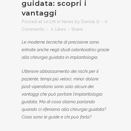
guidata: scopri i
vantaggi
Posted at 10:17h
in
News
by
Dental Q
0
Comments
0
Likes
Share
Le moderne tecniche di precisione sono
entrate anche negli studi odontoiatrici grazie
alla chirurgia guidata in implantologia.
Ulteriore abbassamento dei rischi per il
paziente, tempi più veloci, minor dolore
post-operatorio sono solo alcuni dei
vantaggi che può portare l’implantologia
guidata. Ma di cosa stiamo parlando
quando ci riferiamo alla chirurgia guidata?
Cosa sono le guide e chi può farla?