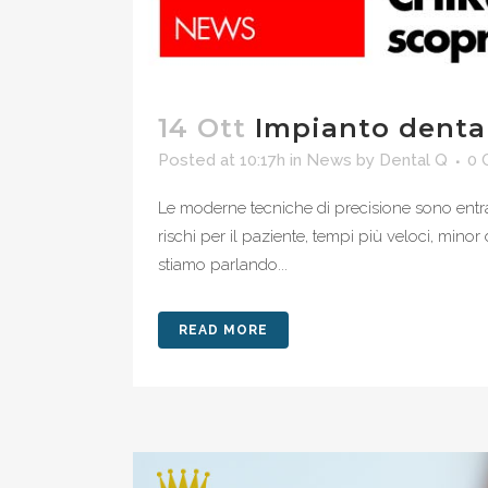
14 Ott
Impianto dental
Posted at 10:17h
in
News
by
Dental Q
0 
Le moderne tecniche di precisione sono entrat
rischi per il paziente, tempi più veloci, min
stiamo parlando...
READ MORE