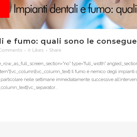
li e fumo: quali sono le consegu
 Comments
0
Likes
Share
row_as_full_screen_section="no" type="full_width" angled_section="
"][vc_column][vc_column_text] Il fumo è nemico degli impianti dent
n particolare nelle settimane immediatamente successive all’intervent
_column_text][vc_separator...