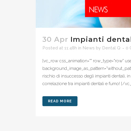
30 Apr
Impianti denta
Posted at 11:48h
in
News
by
Dental Q
0
[vc_row css_animation="" row_type="row" use_
background_image_as_pattern="without_pattern
rischio di insuccesso degli impianti dentali, i
correlazione tra impianti dentali e fumo! [/vc
READ MORE