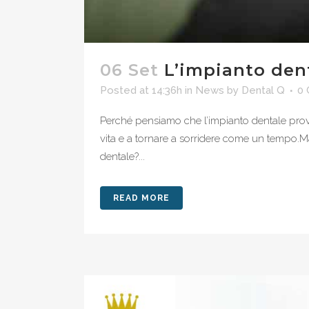
06 Set
L’impianto den
Posted at 14:36h
in
News
by
Dental Q
0
Perché pensiamo che l’impianto dentale provoc
vita e a tornare a sorridere come un tempo.Ma 
dentale?...
READ MORE