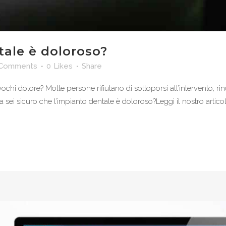
tale è doloroso?
 Comments
0
Likes
Share
hi dolore? Molte persone rifiutano di sottoporsi all’intervento, rin
sei sicuro che l’impianto dentale è doloroso?Leggi il nostro articolo