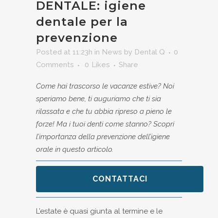
DENTALE: igiene
dentale per la
prevenzione
Posted at 11:23h
in
News
by
Dental Q
0
Comments
0
Likes
Share
Come hai trascorso le vacanze estive? Noi
speriamo bene, ti auguriamo che ti sia
rilassata e che tu abbia ripreso a pieno le
forze! Ma i tuoi denti come stanno? Scopri
l’importanza della prevenzione dell’igiene
orale in questo articolo.
CONTATTACI
L’estate è quasi giunta al termine e le