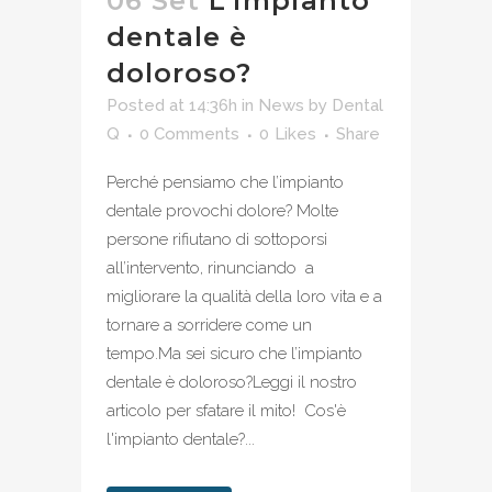
06 Set
L’impianto
dentale è
doloroso?
Posted at 14:36h
in
News
by
Dental
Q
0 Comments
0
Likes
Share
Perché pensiamo che l’impianto
dentale provochi dolore? Molte
persone rifiutano di sottoporsi
all’intervento, rinunciando a
migliorare la qualità della loro vita e a
tornare a sorridere come un
tempo.Ma sei sicuro che l’impianto
dentale è doloroso?Leggi il nostro
articolo per sfatare il mito! Cos'è
l'impianto dentale?...