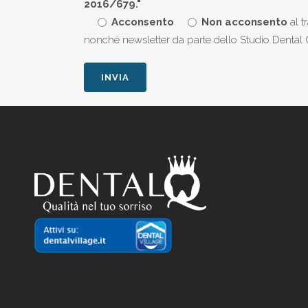
2016/679."
Acconsento
Non acconsento
al t
nonché newsletter da parte dello Studio Dental Q 