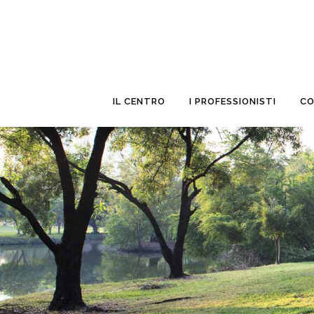
26 Nov
Conservativa
Posted at 19:13h
in
by
Dental Q
0 Comments
0
Likes
IL CENTRO
I PROFESSIONISTI
CO