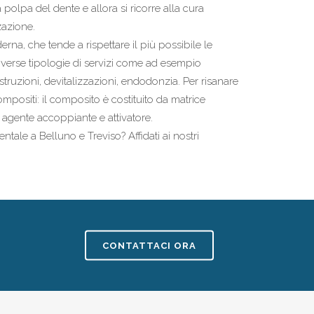
polpa del dente e allora si ricorre alla cura
zazione.
rna, che tende a rispettare il più possibile le
 diverse tipologie di servizi come ad esempio
ostruzioni, devitalizzazioni, endodonzia. Per risanare
compositi: il composito è costituito da matrice
, agente accoppiante e attivatore.
ntale a Belluno e Treviso? Affidati ai nostri
CONTATTACI ORA