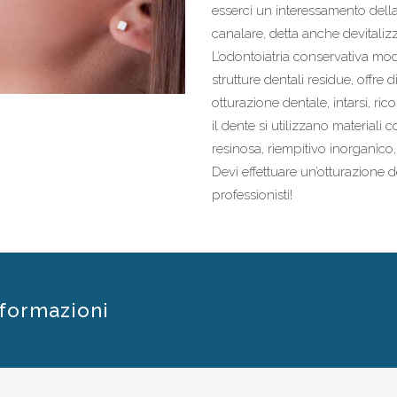
esserci un interessamento della 
canalare, detta anche devitaliz
L’odontoiatria conservativa mode
strutture dentali residue, offre
otturazione dentale, intarsi, ric
il dente si utilizzano materiali 
resinosa, riempitivo inorganico
Devi effettuare un’otturazione de
professionisti!
nformazioni