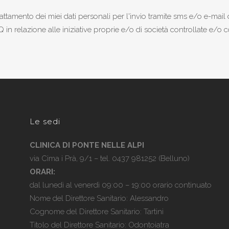
rattamento dei miei dati personali per l'invio tramite sms e/o e-mai
in relazione alle iniziative proprie e/o di società controllate e/o c
Le sedi
CLINICA DI PONTE NELLE ALPI
via Cima i Prà, 9/1 – tel.
0437 981252
(Belluno)
ORARI:
dal lunedì al venerdì 09:00 – 19:00 orario continuato
Nome del Direttore Sanitario: Alessandro
Cognome del Direttore Sanitario: Tartini
Titolo del Direttore Sanitario: Odontoiatra