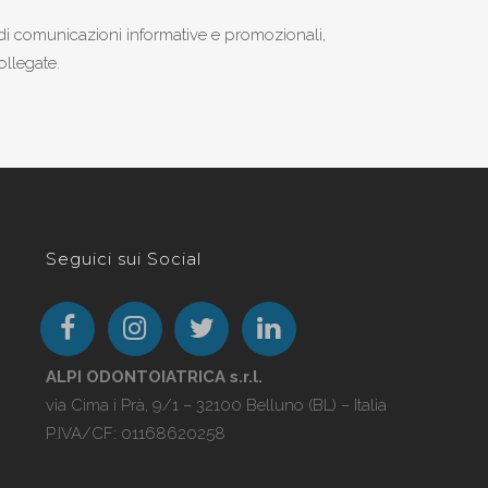
l di comunicazioni informative e promozionali,
ollegate.
Seguici sui Social
ALPI ODONTOIATRICA s.r.l.
via Cima i Prà, 9/1 – 32100 Belluno (BL) – Italia
P.IVA/CF: 01168620258