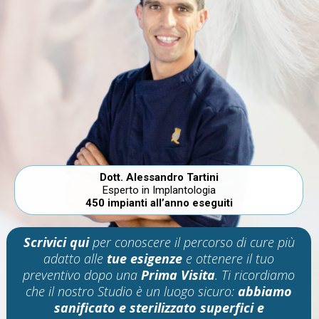
Dott. Alessandro Tartini
Esperto in Implantologia
450 impianti all’anno eseguiti
Scrivici qui
per conoscere il
percorso di cure più
adatto
alle
tue
esigenze
e ottenere il tuo
preventivo
dopo una
Prima
Visita
. Ti ricordiamo
che il nostro Studio è un luogo sicuro:
abbiamo
sanificato e sterilizzato superfici e